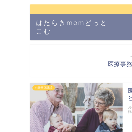
はたらきmomどっと
こむ
医療事
お仕事体験談
お
務