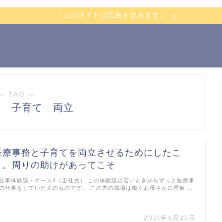
『このサイトは広告を含みます』
― TAG ―
務 子育て 両立
医療事務と子育てを両立させるためにしたこ
と。周りの助けがあってこそ
仕事体験談・ケース4（正社員） この体験談は若いときからずっと医療事
の仕事をしていた人のものです。 この方の職場は働くお母さんに理解 …
2021年6月22日