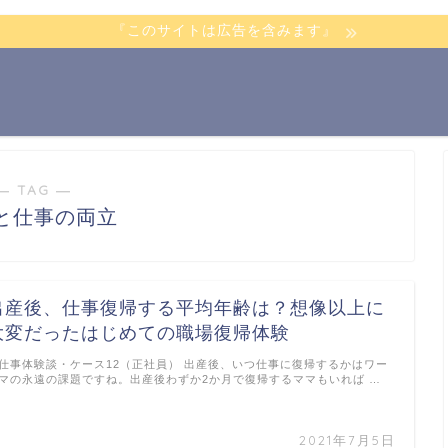
『このサイトは広告を含みます』
― TAG ―
と仕事の両立
出産後、仕事復帰する平均年齢は？想像以上に
大変だったはじめての職場復帰体験
仕事体験談・ケース12（正社員） 出産後、いつ仕事に復帰するかはワー
マの永遠の課題ですね。出産後わずか2か月で復帰するママもいれば …
2021年7月5日