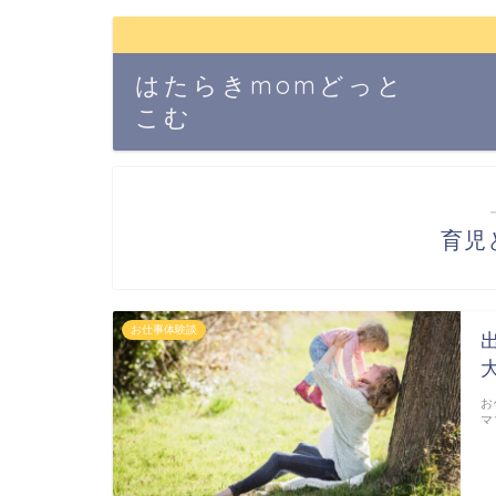
はたらきmomどっと
こむ
育児
お仕事体験談
お
マ