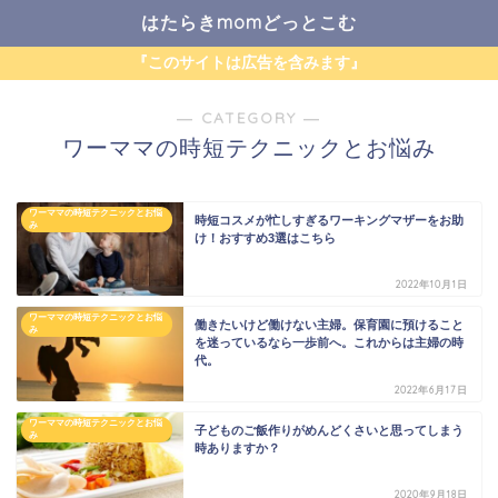
はたらきmomどっとこむ
『このサイトは広告を含みます』
― CATEGORY ―
ワーママの時短テクニックとお悩み
ワーママの時短テクニックとお悩
時短コスメが忙しすぎるワーキングマザーをお助
み
け！おすすめ3選はこちら
2022年10月1日
ワーママの時短テクニックとお悩
働きたいけど働けない主婦。保育園に預けること
み
を迷っているなら一歩前へ。これからは主婦の時
代。
2022年6月17日
ワーママの時短テクニックとお悩
子どものご飯作りがめんどくさいと思ってしまう
み
時ありますか？
2020年9月18日