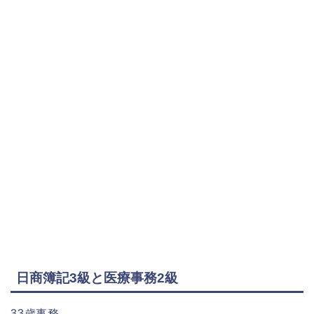
日商簿記3級と医療事務2級
33歳事務